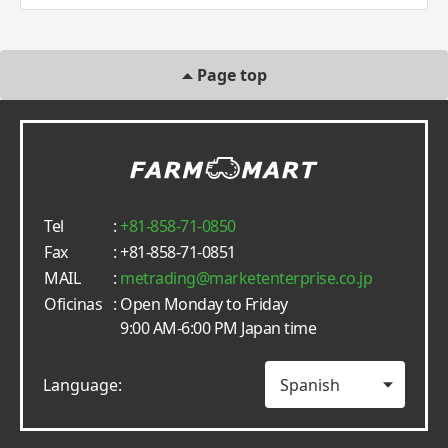
Page top
Tel
:
+81-858-71-0850
Fax
: +81-858-71-0851
MAIL
:
metrading
marketenterprise.co.jp
Oficinas
: Open Monday to Friday
9:00 AM-6:00 PM Japan time
Language: