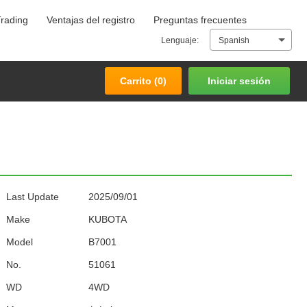
Trading
Ventajas del registro
Preguntas frecuentes
Carrito (
0
)
Iniciar sesión
Lenguaje:
Spanish
Carrito (
0
)
Iniciar sesión
Last Update
2025/09/01
Make
KUBOTA
Model
B7001
No.
51061
WD
4WD