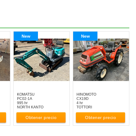
New
New
KOMATSU
HINOMOTO
PC02-1A
CX19D
995 hr
4 hr
NORTH KANTO
TOTTORI
Obtener precio
Obtener precio