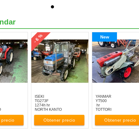
ndar
- 6 %
New
ISEKI
YANMAR
TG273F
YT500
1274h hr
hr
O
NORTH KANTO
TOTTORI
 precio
Obtener precio
Obtener precio