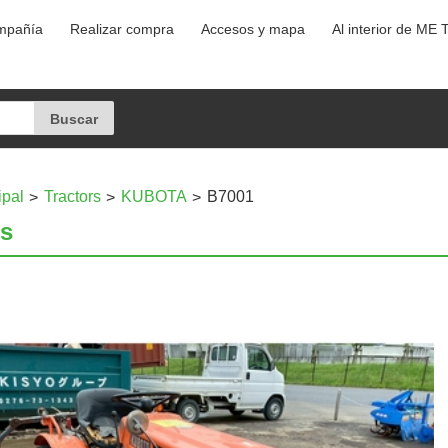
ompañía
Realizar compra
Accesos y mapa
Al interior de ME 
ipal
Tractors
KUBOTA
B7001
es