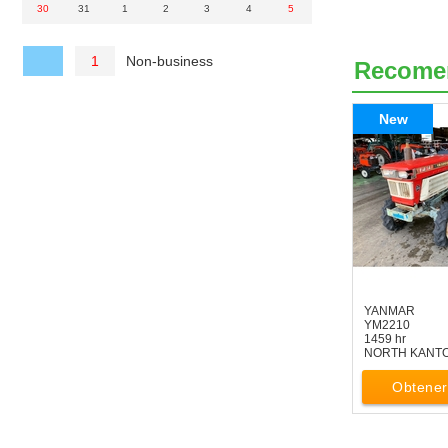
30
31
1
2
3
4
5
Non-business
1
Recome
New
YANMAR
YM2210
1459 hr
NORTH KANT
Obtener