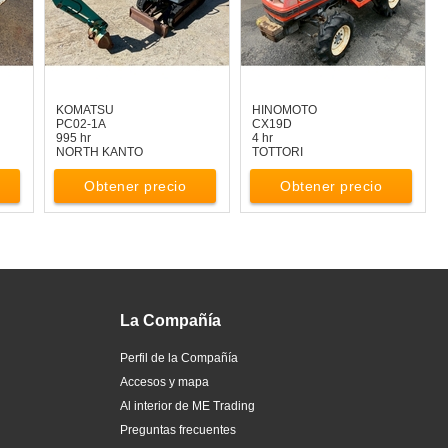
KOMATSU
HINOMOTO
PC02-1A
CX19D
995 hr
4 hr
NORTH KANTO
TOTTORI
Obtener precio
Obtener precio
La Compañía
Perfil de la Compañía
Accesos y mapa
Al interior de ME Trading
Preguntas frecuentes