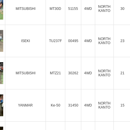
NORTH
MITSUBISHI
MT30D
51155
4WD
30
KANTO
NORTH
ISEKI
TU237F
00495
4WD
23
KANTO
NORTH
MITSUBISHI
MTZ21
30262
4WD
21
KANTO
NORTH
YANMAR
Ke-50
31450
4WD
15
KANTO