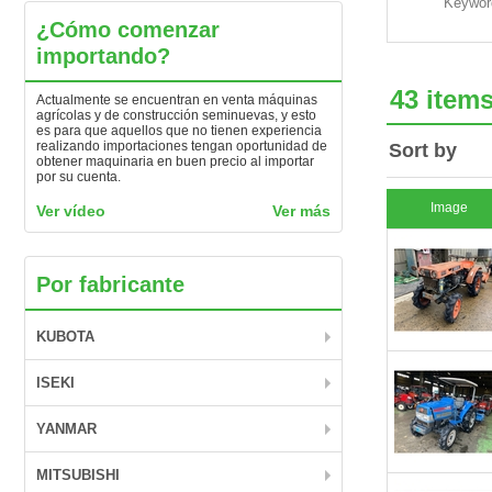
Keywor
¿Cómo comenzar
importando?
43 item
Actualmente se encuentran en venta máquinas
agrícolas y de construcción seminuevas, y esto
es para que aquellos que no tienen experiencia
realizando importaciones tengan oportunidad de
Sort by
obtener maquinaria en buen precio al importar
por su cuenta.
Image
Ver vídeo
Ver más
Por fabricante
KUBOTA
ISEKI
YANMAR
MITSUBISHI