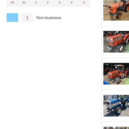
30
31
1
2
3
4
5
Non-business
1