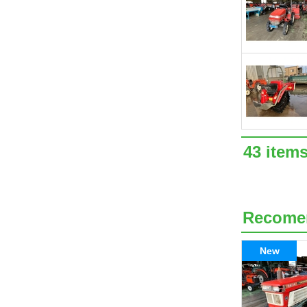
43 item
Recome
New