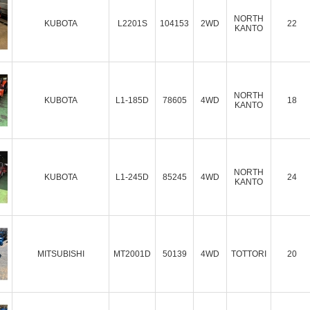
NORTH
KUBOTA
L2201S
104153
2WD
22
KANTO
NORTH
KUBOTA
L1-185D
78605
4WD
18
KANTO
NORTH
KUBOTA
L1-245D
85245
4WD
24
KANTO
MITSUBISHI
MT2001D
50139
4WD
TOTTORI
20