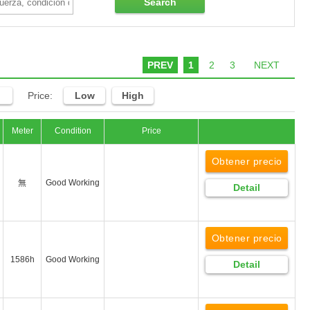
Search
PREV
1
2
3
NEXT
Price:
Low
High
Meter
Condition
Price
Obtener precio
無
Good Working
Detail
Obtener precio
1586h
Good Working
Detail