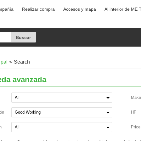
ompañía
Realizar compra
Accesos y mapa
Al interior de ME 
ipal
Search
da avanzada
Make
ión
HP
n
Price