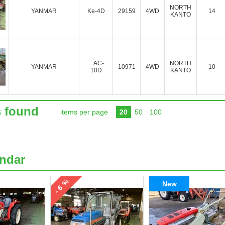
NORTH
YANMAR
Ke-4D
29159
4WD
14
KANTO
AC-
NORTH
YANMAR
10971
4WD
10
10D
KANTO
s found
items per page
20
50
100
ndar
- 6 %
New