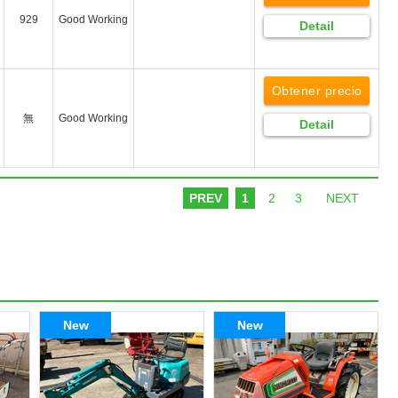
929
Good Working
Detail
Obtener precio
無
Good Working
Detail
PREV
1
2
3
NEXT
New
New