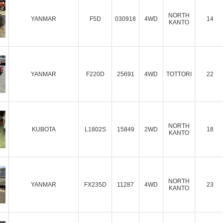
NORTH
YANMAR
F5D
030918
4WD
14
KANTO
YANMAR
F220D
25691
4WD
TOTTORI
22
NORTH
KUBOTA
L1802S
15849
2WD
18
KANTO
NORTH
YANMAR
FX235D
11287
4WD
23
KANTO