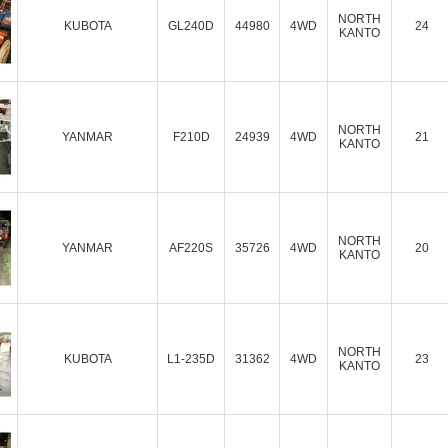
NORTH
KUBOTA
GL240D
44980
4WD
24
KANTO
NORTH
YANMAR
F210D
24939
4WD
21
KANTO
NORTH
YANMAR
AF220S
35726
4WD
20
KANTO
NORTH
KUBOTA
L1-235D
31362
4WD
23
KANTO