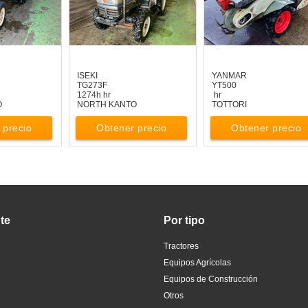
ISEKI
YANMAR
TG273F
YT500
1274h hr
hr
O
NORTH KANTO
TOTTORI
 precio
Obtener precio
Obtener precio
te
Por tipo
Tractores
Equipos Agrícolas
Equipos de Construcción
Otros