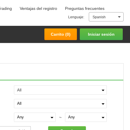
Trading
Ventajas del registro
Preguntas frecuentes
Carrito (
0
)
Iniciar sesión
Lenguaje:
Spanish
Carrito (
0
)
Iniciar sesión
All
~