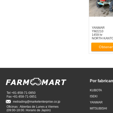
YANMAR
YM2210
1459 hr
NORTH KANT
Obtener
Por fabrican
KUBOTA
Tel +81-858-71-0850
ISEKI
Fax +81-858-71-0851
metrading
marketenterprise.co.jp
YANMAR
Oficinas : Abiertas de Lunes a Viernes
MITSUBISHI
(09:00-18:00. Horario de Japón)