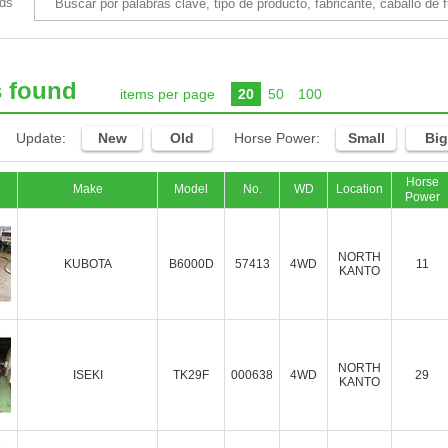
ds
s found
items per page
20
50
100
Update:
New
Old
Horse Power:
Small
Big
Horse
Make
Model
No.
WD
Location
Power
NORTH
KUBOTA
B6000D
57413
4WD
11
KANTO
NORTH
ISEKI
TK29F
000638
4WD
29
KANTO