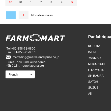
30
31
1
2
3
4
5
Non-business
1
Par fabriqu
KUBOTA
Tél +81-858-71-0850
ISEKI
Fax +81-858-71-0851
metrading
marketenterprise.co.jp
YANMAR
Bureau : du lundi au vendredi
MITSUBISHI
(9h à 18h, heure japonaise)
HINOMOTO
French
SHIBAURA
SATOH
SUZUE
All