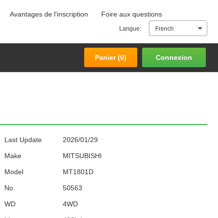
Avantages de l'inscription
Foire aux questions
Panier (
0
)
Connexion
Langue:
French
Panier (
0
)
Connexion
Last Update
2026/01/29
Make
MITSUBISHI
Model
MT1801D
No.
50563
WD
4WD