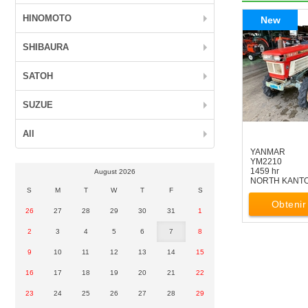
HINOMOTO
New
SHIBAURA
SATOH
SUZUE
All
YANMAR
YM2210
1459 hr
August 2026
NORTH KANT
S
M
T
W
T
F
S
Obtenir 
26
27
28
29
30
31
1
2
3
4
5
6
7
8
9
10
11
12
13
14
15
16
17
18
19
20
21
22
23
24
25
26
27
28
29