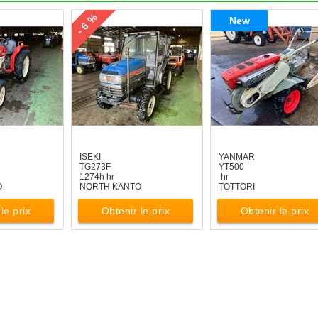
- 6 %
New
ISEKI
YANMAR
TG273F
YT500
1274h hr
hr
O
NORTH KANTO
TOTTORI
le prix
Obtenir le prix
Obtenir le prix