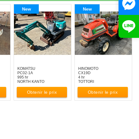
New
New
KOMATSU
HINOMOTO
PC02-1A
CX19D
995 hr
4 hr
NORTH KANTO
TOTTORI
Obtenir le prix
Obtenir le prix