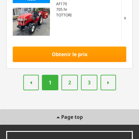
AF170
705 hr
TOTTORI
Obtenir le prix
1
2
3
Page top