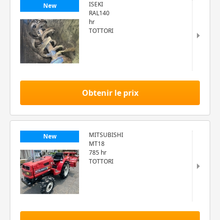
ISEKI
New
RAL140
hr
TOTTORI
Obtenir le prix
MITSUBISHI
New
MT18
785 hr
TOTTORI