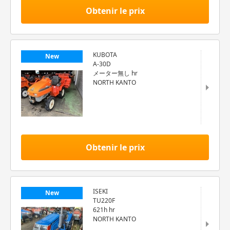
Obtenir le prix
KUBOTA
New
A-30D
メーター無し hr
NORTH KANTO
Obtenir le prix
ISEKI
New
TU220F
621h hr
NORTH KANTO