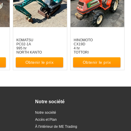
KOMATSU
HINOMOTO
PC02-1A
CX19D
995 hr
4 hr
NORTH KANTO
TOTTORI
Obtenir le prix
Obtenir le prix
Notre société
Notre société
Accès et Plan
À l'intérieur de ME Trading