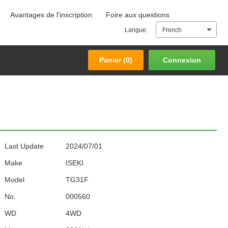
Avantages de l'inscription
Foire aux questions
Panier (
0
)
Connexion
Langue:
French
Panier (
0
)
Connexion
Last Update
2024/07/01
Make
ISEKI
Model
TG31F
No.
000560
WD
4WD