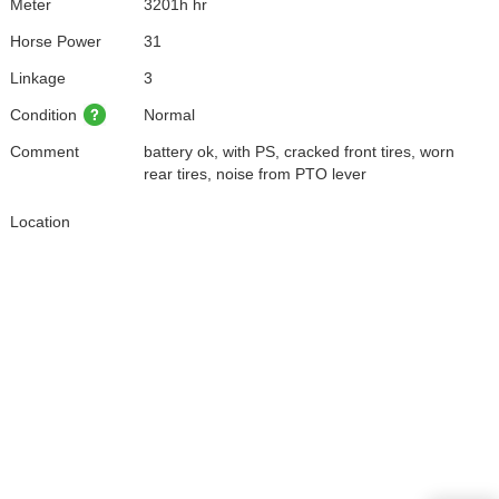
Meter
3201h hr
Horse Power
31
Linkage
3
Condition
Normal
Comment
battery ok, with PS, cracked front tires, worn
rear tires, noise from PTO lever
Location