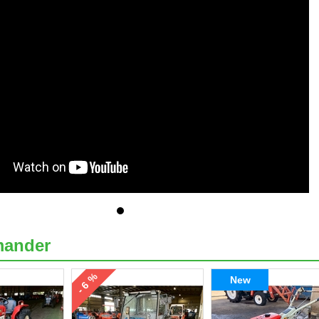
ander
- 6 %
New