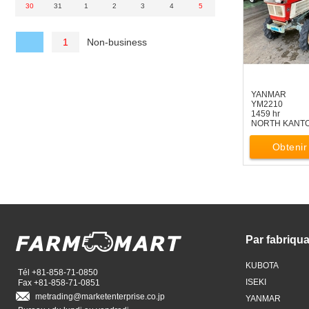
30
31
1
2
3
4
5
Non-business
1
YANMAR
YM2210
1459 hr
NORTH KANT
Obtenir 
Par fabriqu
KUBOTA
Tél +81-858-71-0850
ISEKI
Fax +81-858-71-0851
metrading
marketenterprise.co.jp
YANMAR