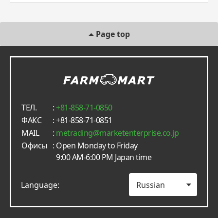
Page top
ТЕЛ.
:
+81-858-71-0850
ФАКС
: +81-858-71-0851
MAIL
:
metrading
marketenterprise.co.jp
Офисы
: Open Monday to Friday
9:00 AM-6:00 PM Japan time
Language: