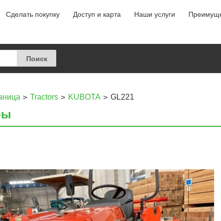
Сделать покупку
Доступ и карта
Наши услуги
Преимуще
аница
Tractors
KUBOTA
GL221
ры