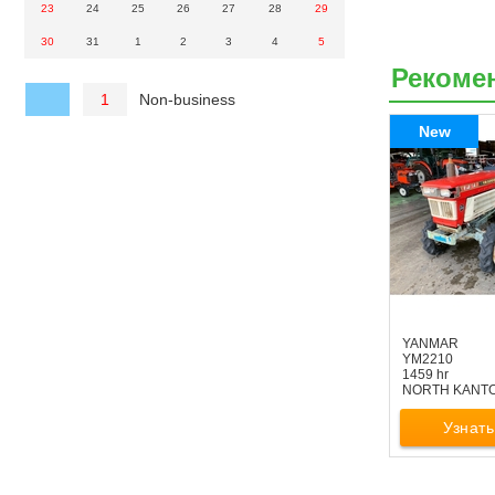
23
24
25
26
27
28
29
30
31
1
2
3
4
5
Рекоме
Non-business
1
New
YANMAR
YM2210
1459 hr
NORTH KANT
Узнать