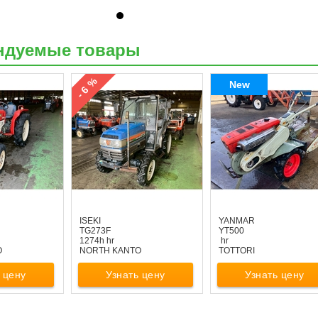
ндуемые товары
- 6 %
New
ISEKI
YANMAR
TG273F
YT500
1274h hr
hr
O
NORTH KANTO
TOTTORI
 цену
Узнать цену
Узнать цену