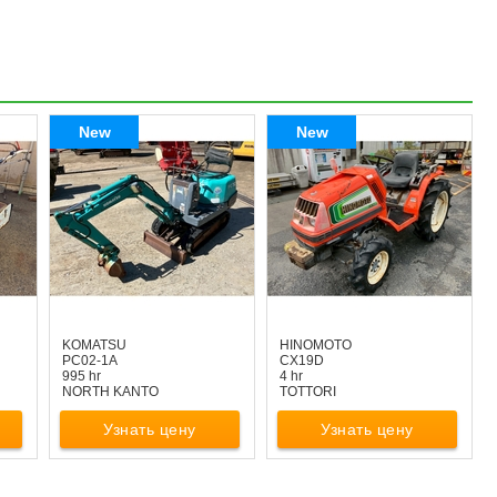
New
New
KOMATSU
HINOMOTO
PC02-1A
CX19D
995 hr
4 hr
NORTH KANTO
TOTTORI
Узнать цену
Узнать цену