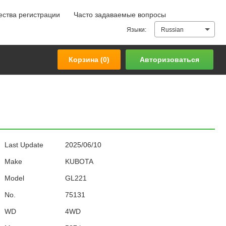
ства регистрации
Часто задаваемые вопросы
Корзина (
0
)
Авторизоваться
Языки:
Russian
Корзина (
0
)
Авторизоваться
Last Update
2025/06/10
Make
KUBOTA
Model
GL221
No.
75131
WD
4WD