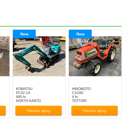
New
New
KOMATSU
HINOMOTO
PC02-1A
CX19D
995 hr
4 hr
NORTH KANTO
TOTTORI
Узнать цену
Узнать цену