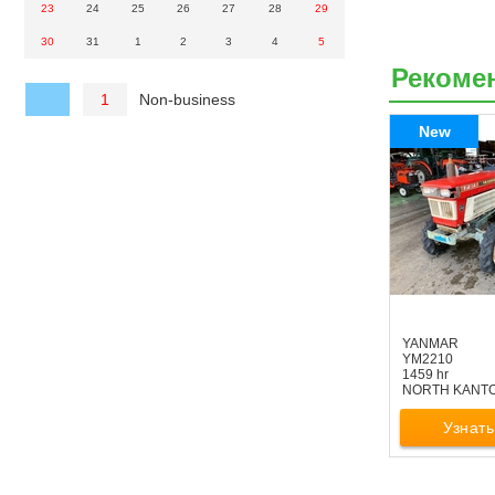
23
24
25
26
27
28
29
30
31
1
2
3
4
5
Рекоме
Non-business
1
New
YANMAR
YM2210
1459 hr
NORTH KANT
Узнать