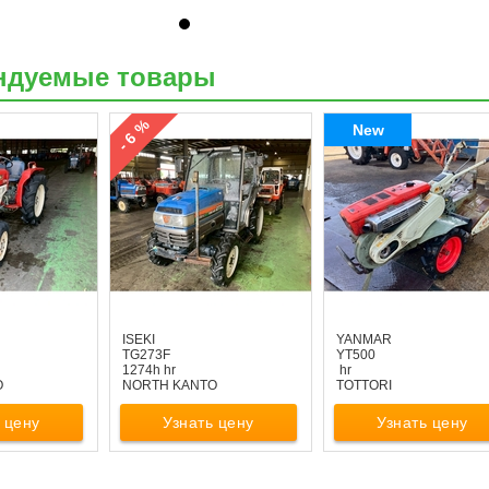
ндуемые товары
- 6 %
New
ISEKI
YANMAR
TG273F
YT500
1274h hr
hr
O
NORTH KANTO
TOTTORI
 цену
Узнать цену
Узнать цену