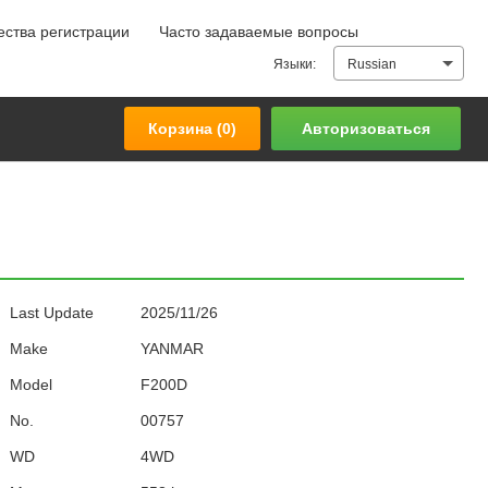
ства регистрации
Часто задаваемые вопросы
Корзина (
0
)
Авторизоваться
Языки:
Russian
Корзина (
0
)
Авторизоваться
Last Update
2025/11/26
Make
YANMAR
Model
F200D
No.
00757
WD
4WD