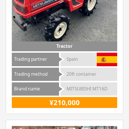
Tractor
Trading partner
Spain
Trading method
20ft container
Brand name
MITSUBISHI MT16D
¥210,000