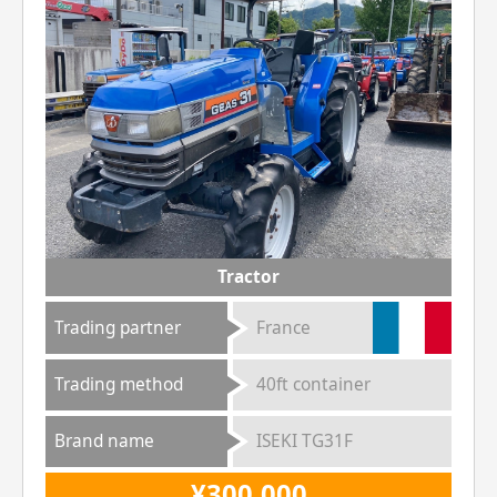
Tractor
Trading partner
France
Trading method
40ft container
Brand name
ISEKI TG31F
¥300,000