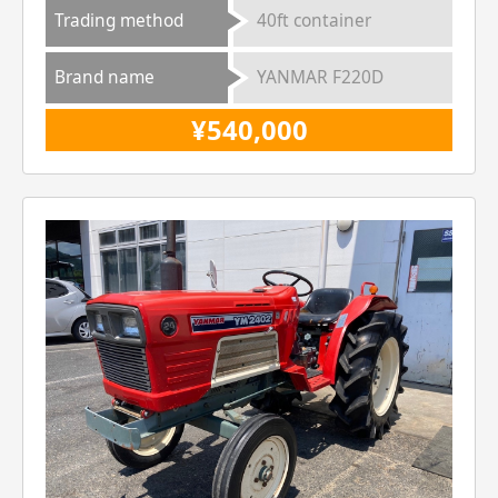
Trading method
40ft container
Brand name
YANMAR F220D
¥540,000