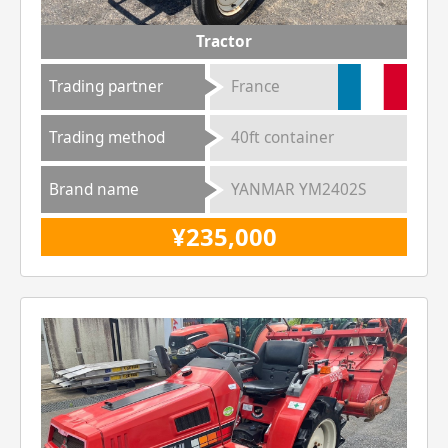
Tractor
Trading partner
France
Trading method
40ft container
Brand name
YANMAR YM2402S
¥235,000