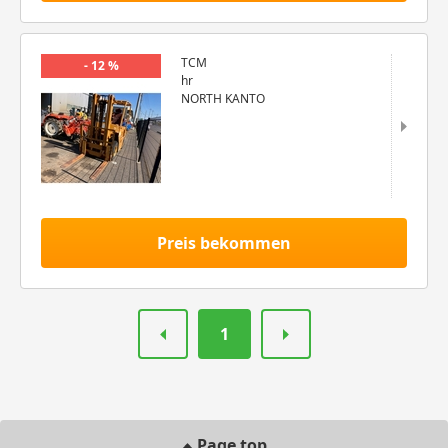
TCM
- 12 %
hr
NORTH KANTO
Preis bekommen
1
Page top