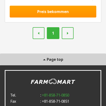
Preis bekommen
1
Page top
Tel.
:
+81-858-71-0850
Fax
: +81-858-71-0851