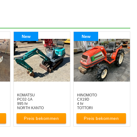
New
New
KOMATSU
HINOMOTO
PC02-1A
CX19D
995 hr
4 hr
NORTH KANTO
TOTTORI
Preis bekommen
Preis bekommen