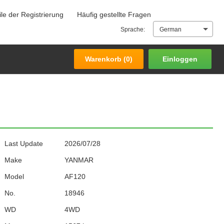
ile der Registrierung
Häufig gestellte Fragen
Warenkorb (
0
)
Einloggen
Sprache:
German
Warenkorb (
0
)
Einloggen
Last Update
2026/07/28
Make
YANMAR
Model
AF120
No.
18946
WD
4WD