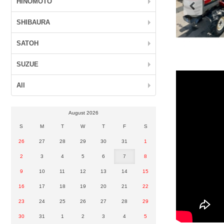
HINOMOTO
SHIBAURA
SATOH
SUZUE
All
August 2026
S
M
T
W
T
F
S
26
27
28
29
30
31
1
2
3
4
5
6
7
8
9
10
11
12
13
14
15
16
17
18
19
20
21
22
23
24
25
26
27
28
29
30
31
1
2
3
4
5