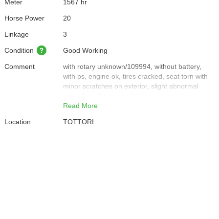
Meter
1567 hr
Horse Power
20
Linkage
3
Condition
Good Working
Comment
with rotary unknown/109994, without battery,
with ps, engine ok, tires cracked, seat torn with
minor scratches on exterior, slight abnormal
noise from the transmission
Read More
Location
TOTTORI