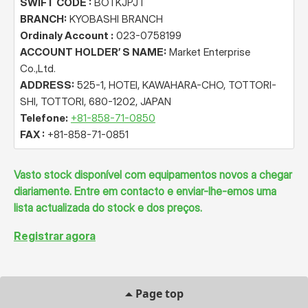
SWIFT CODE :
BOTKJPJT
BRANCH:
KYOBASHI BRANCH
Ordinaly Account :
023-0758199
ACCOUNT HOLDER’ S NAME:
Market Enterprise
Co.,Ltd.
ADDRESS:
525-1, HOTEI, KAWAHARA-CHO, TOTTORI-
SHI, TOTTORI, 680-1202, JAPAN
Telefone:
+81-858-71-0850
FAX :
+81-858-71-0851
Vasto stock disponível com equipamentos novos a chegar
diariamente. Entre em contacto e enviar-lhe-emos uma
lista actualizada do stock e dos preços.
Registrar agora
Page top