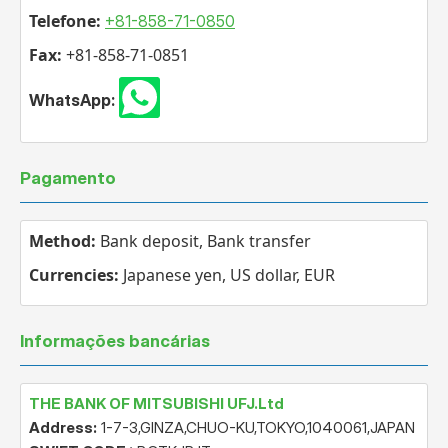
Telefone:
+81-858-71-0850
Fax:
+81-858-71-0851
WhatsApp:
Pagamento
Method:
Bank deposit, Bank transfer
Currencies:
Japanese yen, US dollar, EUR
Informações bancárias
THE BANK OF MITSUBISHI UFJ.Ltd
Address:
1-7-3,GINZA,CHUO-KU,TOKYO,1040061,JAPAN