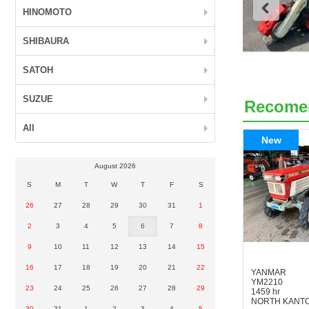
HINOMOTO
SHIBAURA
SATOH
SUZUE
Recome
All
New
August 2026
S
M
T
W
T
F
S
26
27
28
29
30
31
1
2
3
4
5
6
7
8
9
10
11
12
13
14
15
16
17
18
19
20
21
22
YANMAR
YM2210
23
24
25
26
27
28
29
1459 hr
NORTH KANT
30
31
1
2
3
4
5