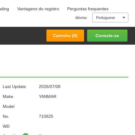
ading
Vantagens do registro
Perguntas frequentes
Carrinho (
0
)
Conecte-se
Idioma:
Portuguese
Carrinho (
0
)
Conecte-se
Last Update
2026/07/08
Make
YANMAR
Model
No.
710825
WD