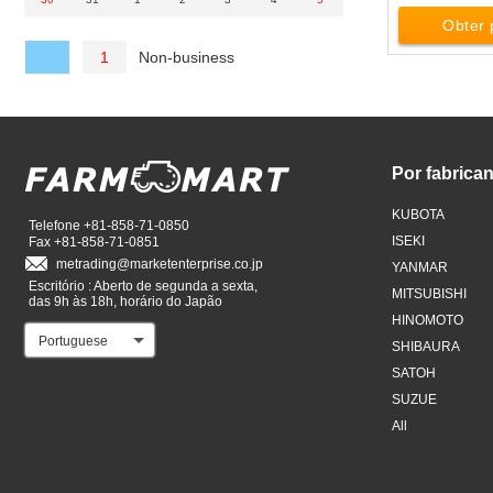
Obter 
Non-business
1
Por fabrican
KUBOTA
Telefone +81-858-71-0850
ISEKI
Fax +81-858-71-0851
metrading
marketenterprise.co.jp
YANMAR
Escritório : Aberto de segunda a sexta,
MITSUBISHI
das 9h às 18h, horário do Japão
HINOMOTO
Portuguese
SHIBAURA
SATOH
SUZUE
All