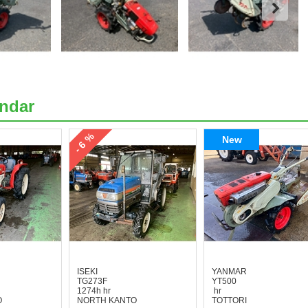
ndar
- 6 %
New
ISEKI
YANMAR
TG273F
YT500
1274h hr
hr
O
NORTH KANTO
TOTTORI