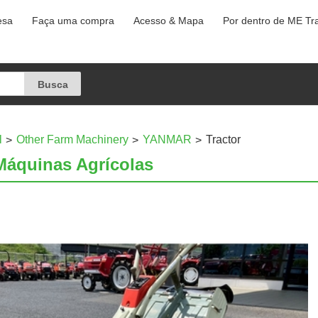
esa
Faça uma compra
Acesso & Mapa
Por dentro de ME Tr
l
Other Farm Machinery
YANMAR
Tractor
Máquinas Agrícolas