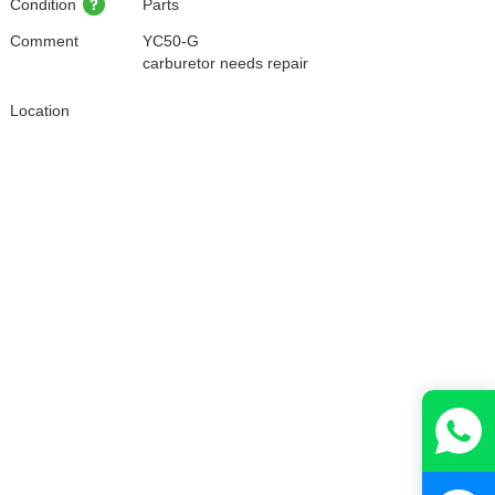
Condition
Parts
Comment
YC50-G
carburetor needs repair
Location