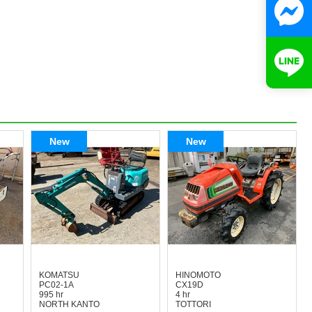
New
New
KOMATSU
HINOMOTO
PC02-1A
CX19D
995 hr
4 hr
NORTH KANTO
TOTTORI