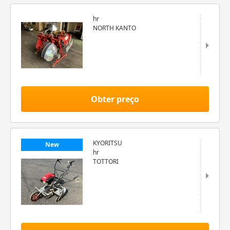
hr
NORTH KANTO
Obter preço
KYORITSU
New
hr
TOTTORI