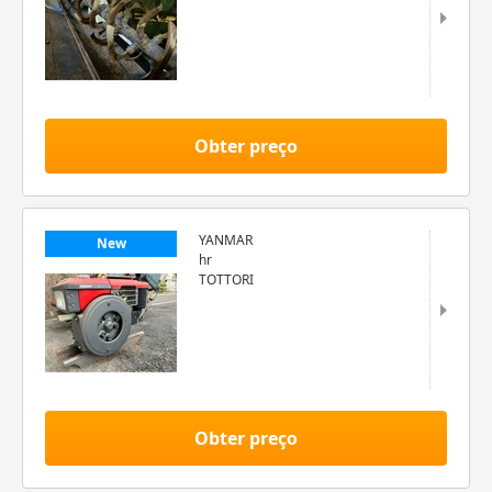
Obter preço
YANMAR
New
hr
TOTTORI
Obter preço