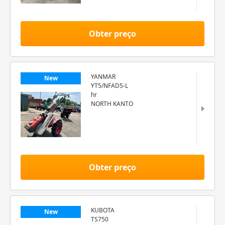
Obter preço
YANMAR
New
YT5/NFAD5-L
hr
NORTH KANTO
Obter preço
KUBOTA
New
TS750