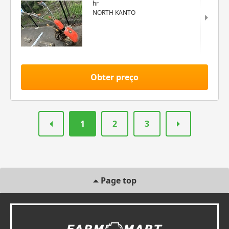
hr
NORTH KANTO
Obter preço
1
2
3
Page top