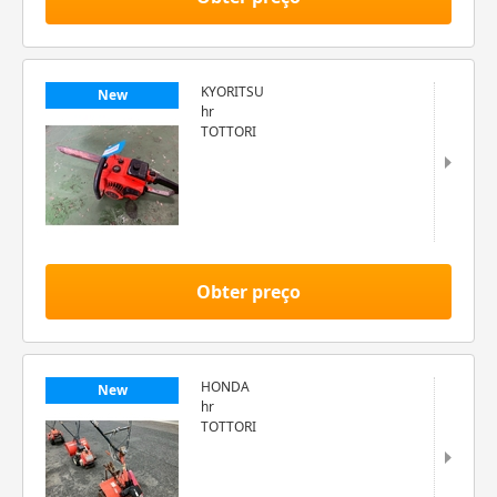
KYORITSU
New
hr
TOTTORI
Obter preço
HONDA
New
hr
TOTTORI