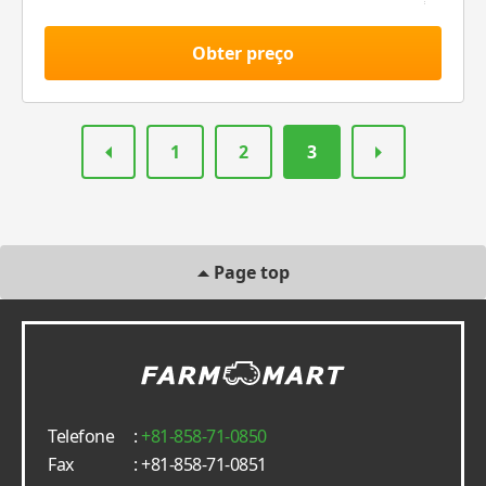
Obter preço
1
2
3
Page top
Telefone
:
+81-858-71-0850
Fax
: +81-858-71-0851